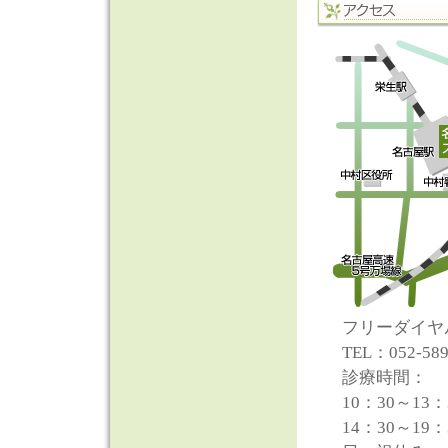
ガムピーリン
e-max （
春のホワイト
歯が欠けた！
歯の漂白
を追
ホワイトニン
e-max のイ
ホワイトニン
セレック
を追
オールセラミ
オールセラミ
CERECでセ
CEREC（2）
フリーダイヤル：
セラミック治
TEL：052-589
オールセラミ
診療時間：
CEREC（1）
10：30～13
ホワイトニン
14：30～19