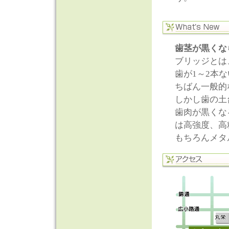
歯茎が黒くな
ブリッジとは
歯が1～2本
ちばん一般的
しかし歯の土
歯肉が黒くな
は高強度、高
もちろんメタ
に見えます。
【症例集】
セラミック治
CRと着色、
前歯のセラミ
審美治療
を追