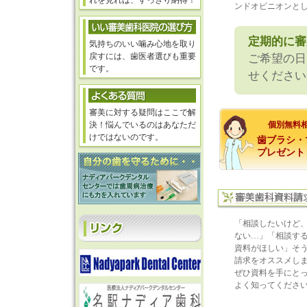
れを見れば、すっきり納得！
ンドオピニオンとし
定期的に審
気持ちのいい噛み心地を取り
戻すには、歯医者選びも重要
ご希望の日
です。
せください
審美に対する疑問はここで解
決！悩んでいるのはあなただ
個別無料相
けではないのです。
歯ブラシ・
プレゼント
「相談したいけど
ない…」「相談す
資料がほしい」そ
請求をオススメし
ぜひ資料を手にと
よく知ってくださ