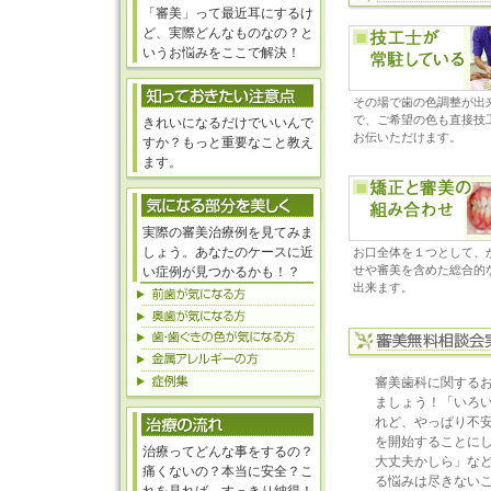
「審美」って最近耳にするけ
ど、実際どんなものなの？と
いうお悩みをここで解決！
その場で歯の色調整が出
で、ご希望の色も直接技
きれいになるだけでいいんで
お伝いただけます。
すか？もっと重要なこと教え
ます。
実際の審美治療例を見てみま
しょう。あなたのケースに近
お口全体を１つとして、
せや審美を含めた総合的
い症例が見つかるかも！？
出来ます。
審美歯科に関する
ましょう！「いろ
れど、やっぱり不
を開始することに
治療ってどんな事をするの？
大丈夫かしら」な
痛くないの？本当に安全？こ
る悩みは尽きない