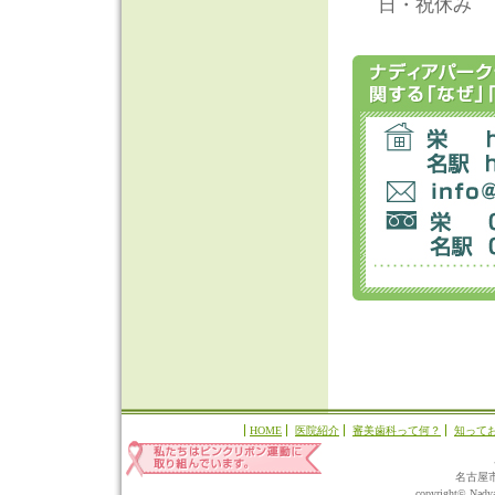
CEREC～完
日・祝休み
前歯のセラミ
セレック～間
自家歯牙移植
e.max
を追加
歯の漂白 ウ
自家歯牙移植
金属の周囲に
交通事故で歯
歯石、タバコ
前歯が長く見
健康なところ
ホームホワイ
タバコによる
色合わせに苦
前歯が開いて
HOME
医院紹介
審美歯科って何？
知って
交通事故で歯
セラミック冠
名古屋
copyright© Nadyap