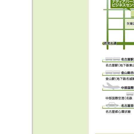
すきっぱ
を追
前歯部審美治
セラミック修
歯周病治療と
漂白
を追加し
審美治療
を追
歯科でボトッ
審美セラミッ
セラミック治
虫歯治療
を追
こんなに綺麗
前歯審美治療
自費CR～す
自費コンポジ
歯の移植
を追
エレガントな
前歯のセラミ
自然に笑える