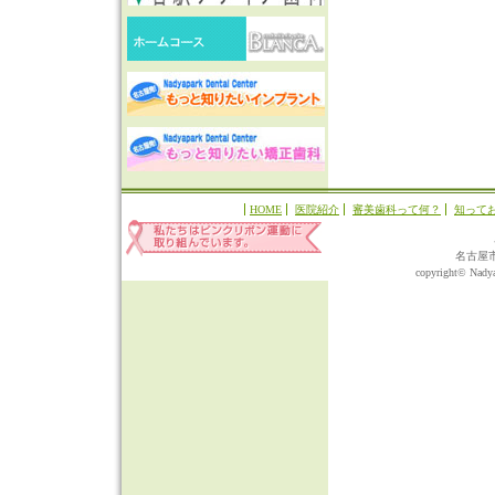
HOME
医院紹介
審美歯科って何？
知って
名古屋
copyright© Nadyap