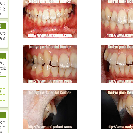
るけ
？と
！
んで
教え
みま
に近
？
の？
？こ