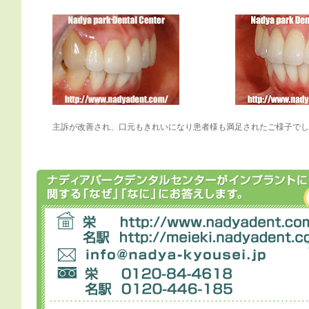
主訴が改善され、口元もきれいになり患者様も満足されたご様子でし