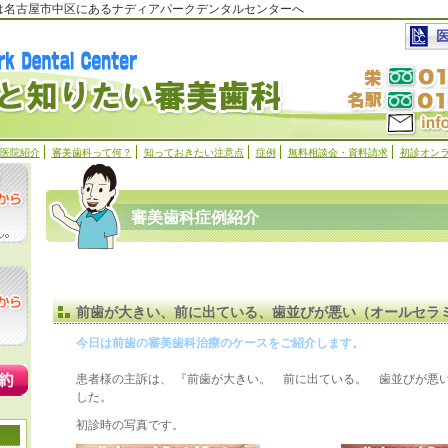
科は名古屋市中区にあるナディアパークデンタルセンターへ
医院紹介
審美歯科って何？
知っておきたい注意点
症例
無料相談会・資料請求
初診オン
審美歯科症例紹介
前歯が大きい、前に出ている、歯並びが悪い
（オールセラ
今日は前歯の審美歯科治療のケースをご紹介します。
患者様の主訴は、 『前歯が大きい。 前に出ている。 歯並びが悪
した。
初診時の写真です。