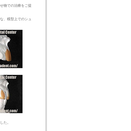
せ物での治療をご提
な、模型上でのシュ
した。