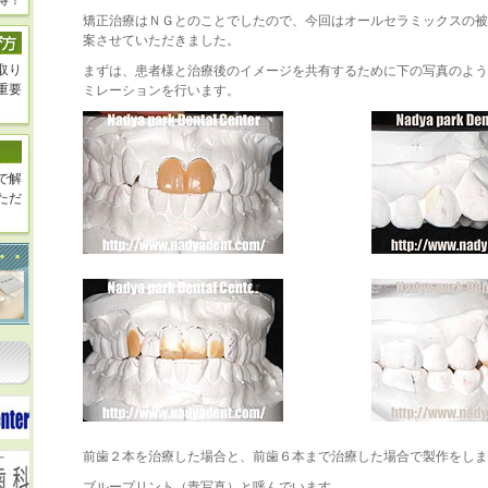
得！
矯正治療はＮＧとのことでしたので、今回はオールセラミックスの被
案させていただきました。
取り
まずは、患者様と治療後のイメージを共有するために下の写真のよう
重要
ミレーションを行います。
で解
ただ
前歯２本を治療した場合と、前歯６本まで治療した場合で製作をしま
ブループリント（青写真）と呼んでいます。