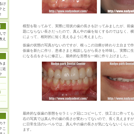
るけ
？と
！
模型を取ってみて、実際に現状の歯の長さを計ってみましたが、前歯
題にならない長さだったので、真ん中の歯を短くするのではなく、横
んで
によって、相対的に短く見えるように考えました。
教え
仮歯の状態の写真がないのですが、根っこの治療が終わり土台まで作
仮歯を新たに作り、患者さまと相談しながら長さを吟味し、実際に生
になる点をさらに修正し、最終的な形態を一緒に作り上げました。
みま
に近
？
最終的な仮歯の形態をセラミック冠にコピーして、技工士に作っても
右の写真では真ん中の歯の長さが変わってないので、長く見えますが
の？
に日常生活のレベルでは、真ん中の歯の長さが気にならないくらいに
？こ
ます。