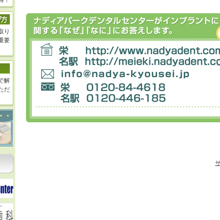
得！
取り
重要
で解
ただ