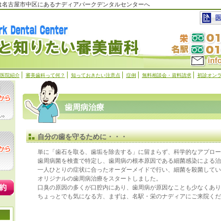
科は名古屋市中区にあるナディアパークデンタルセンターへ
医院紹介
審美歯科って何？
知っておきたい注意点
症例
無料相談会・資料請求
初診オン
歯周病治療
自分の歯を守るために・・・
単に「歯石を取る、歯垢を除去する」に留まらず、科学的なアプロー
歯周病菌を検査で特定し、歯周病の根本原因である細菌感染による治
一人ひとりの症状に合ったオーダーメイドで行い、細菌を殺菌してい
オリジナルの歯周病治療をスタートしました。
口臭の原因の多くが口腔内にあり、歯周病が原因なことも少なくあり
ちょっとでも気になる方、まずは、名駅・栄のナディアにご来院くだ