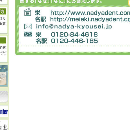
得！
取り
重要
で解
ただ