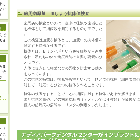
るけ
？と
歯周病原菌 血しょう抗体価検査
！
歯周病の検査といえば、従来は唾液や歯垢など
を検体として細菌数を測定するものが主でした
が、
んで
この検査は血液を検体とし、血液中の抗体価を
教え
測定する特殊な検査です。
抗体とは、Ｂリンパ球という免疫細胞から産生
され、私たちの体の免疫機能の重要な要素のひ
とつです。
みま
人体に侵入した細菌などの異物を除去する働き
に近
をもっています。
？
この抗体の特徴は、抗原特異性といって、ひとつの抗原（細菌表面の
対して、対応するひとつの抗体を作ることです。
抗体の検査をすることで、どの細菌に対する抗体であるか解ります。
また抗体の量や、どの歯周病細菌（デメカルでは４種類）が優位かに
個人の歯周病の病態や、リスクの判定をいたします。
の？
？こ