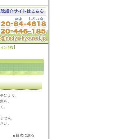
ライン予約
チにより、
療を、
く、
ません。
さい。
▲目次に戻る