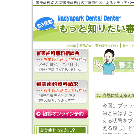
審美歯科 名古屋/審美歯科は名古屋市中区にあるナディアパ
HOME
医院紹介
審美歯科って何？
知って
審美
自然に笑えるん
今回はブラッ
歯と歯はすき
える状態をブ
える感じ）と