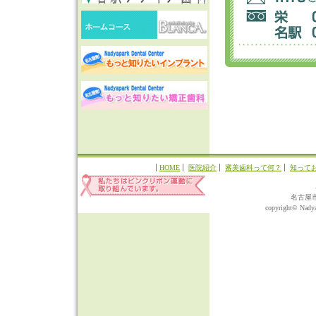
HOME
医院紹介
審美歯科って何？
知って
名古屋
copyright© Nadyap